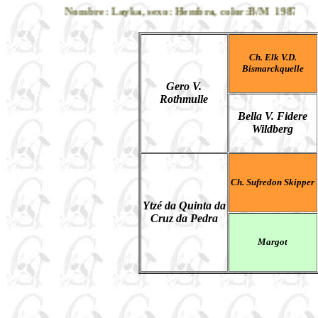
Nombre: Layka, sexo: Hembra, color:B/M 1987-1994
Ch. Elk V.D.
Bismarckquelle
Gero V.
Rothmulle
Bella V. Fidere
Wildberg
Ch. Sufredon Skipper
Ytzé da Quinta da
Cruz da Pedra
Margot